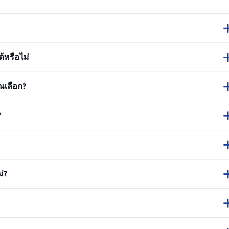
้หรือไม่
ณเลือก?
?
่?