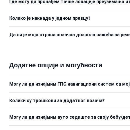
Где могу да пронађем тачне локације преузимања и
Колико је накнада у једном правцу?
Да ли је моја страна возачка дозвола важећа за рез
Додатне опције и могућности
Могу ли да изнајмим ГПС навигациони систем са м
Колики су трошкови за додатног возача?
Могу ли да изнајмим ауто седиште за своју бебу/д