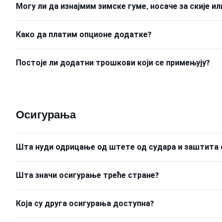
Могу ли да изнајмим зимске гуме, носаче за скије 
Како да платим опционе додатке?
Постоје ли додатни трошкови који се примењују?
Осигурања
Шта нуди одрицање од штете од судара и заштита 
Шта значи осигурање треће стране?
Која су друга осигурања доступна?