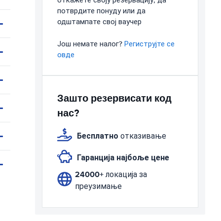
откажете своју резервацију, да
потврдите понуду или да
одштампате свој ваучер
Још немате налог?
Региструјте се
овде
Зашто резервисати код
нас?
Бесплатно
отказивање
Гаранција најбоље цене
24000+
локација за
преузимање