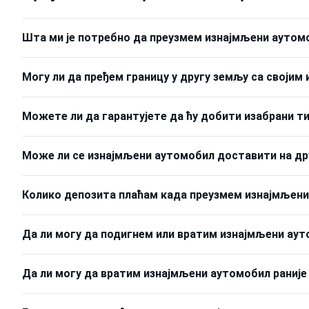
Шта ми је потребно да преузмем изнајмљени аутом
Могу ли да пређем границу у другу земљу са своји
Можете ли да гарантујете да ћу добити изабрани т
Може ли се изнајмљени аутомобил доставити на друг
Колико депозита плаћам када преузмем изнајмљен
Да ли могу да подигнем или вратим изнајмљени ауто
Да ли могу да вратим изнајмљени аутомобил раније н