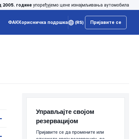
д 2005. године
упоређујемо цене изнајмљивања аутомобила
ФАК
Корисничка подршка
(RS)
Пријавите се
Управљајте својом
резервацијом
Пријавите се да промените или