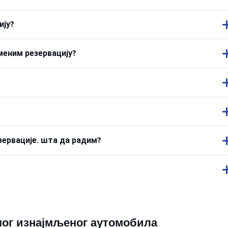
ију?
меним резервацију?
зервације. шта да радим?
ог изнајмљеног аутомобила