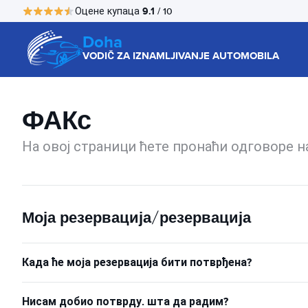
9.1
Оцене купаца
/ 10
Doha
VODIČ ZA IZNAMLJIVANJE AUTOMOBILA
ФАКс
На овој страници ћете пронаћи одговоре 
Моја резервација/резервација
Када ће моја резервација бити потврђена?
Нисам добио потврду. шта да радим?