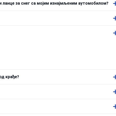
или ланце за снег са мојим изнајмљеним аутомобилом?
од крађе?