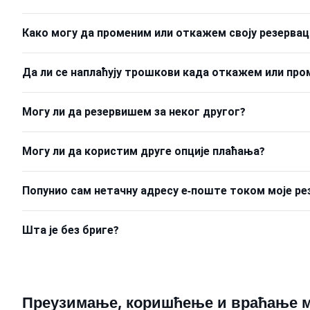
Како могу да променим или откажем своју резервац
Да ли се наплаћују трошкови када откажем или про
Могу ли да резервишем за неког другог?
Могу ли да користим друге опције плаћања?
Попунио сам нетачну адресу е-поште током моје ре
Шта је без бриге?
Преузимање, коришћење и враћање м