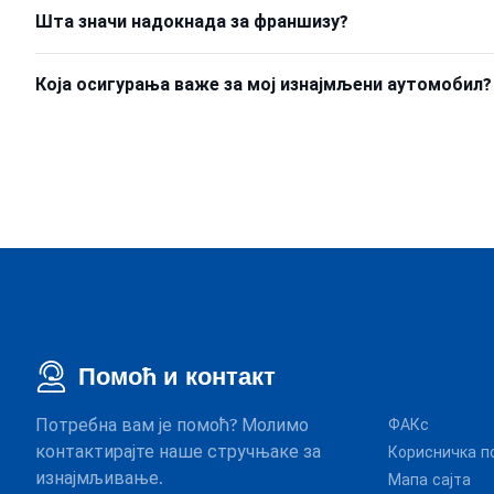
Шта значи надокнада за франшизу?
Која осигурања важе за мој изнајмљени аутомобил?
Помоћ и контакт
Потребна вам је помоћ? Молимо
ФАКс
контактирајте наше стручњаке за
Корисничка п
изнајмљивање.
Мапа сајта