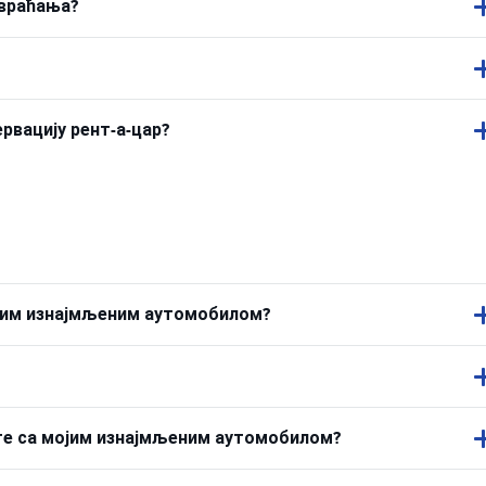
 враћања?
ервацију рент-а-цар?
ојим изнајмљеним аутомобилом?
ете са мојим изнајмљеним аутомобилом?