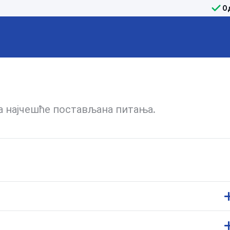
О
на најчешће постављана питања.