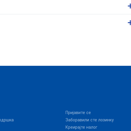
Пријавите се
одршка
Заборавили сте лозинку
Креирајте налог