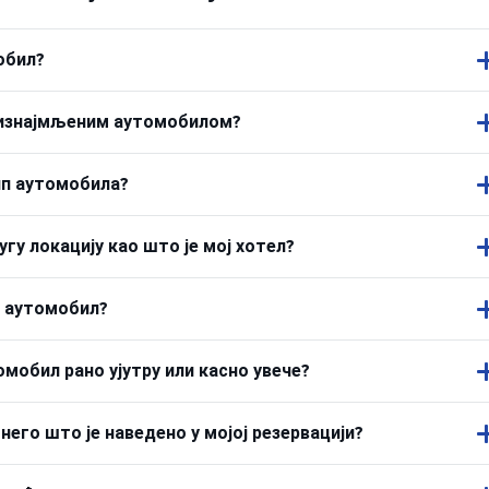
обил?
м изнајмљеним аутомобилом?
ип аутомобила?
у локацију као што је мој хотел?
и аутомобил?
мобил рано ујутру или касно увече?
его што је наведено у мојој резервацији?