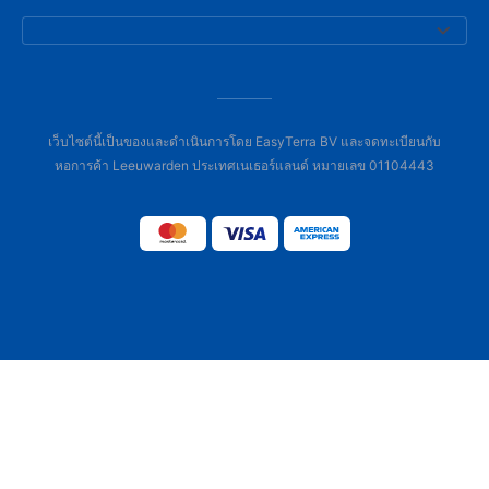
เว็บไซต์นี้เป็นของและดำเนินการโดย EasyTerra BV และจดทะเบียนกับ
หอการค้า Leeuwarden ประเทศเนเธอร์แลนด์ หมายเลข 01104443