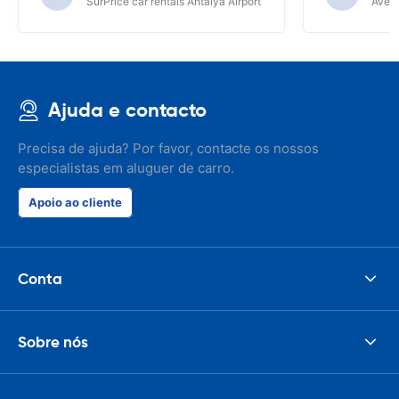
SurPrice car rentals Antalya Airport
Avec 
Ajuda e contacto
Precisa de ajuda? Por favor, contacte os nossos
especialistas em aluguer de carro.
Apoio ao cliente
Conta
Sobre nós