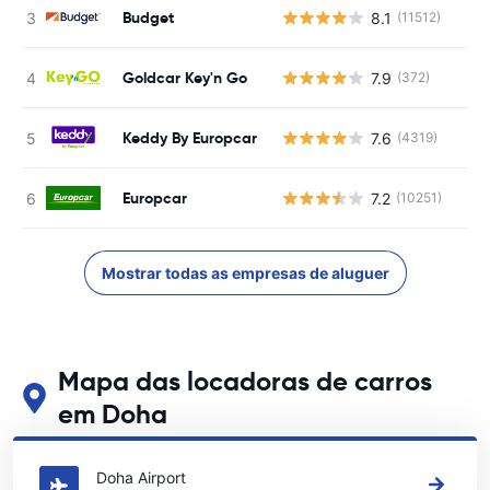
Budget
8.1
(11512)
Goldcar Key'n Go
7.9
(372)
Keddy By Europcar
7.6
(4319)
Europcar
7.2
(10251)
Mostrar todas as empresas de aluguer
Mapa das locadoras de carros
em Doha
Veja nossos principais locais de aluguel de carros em Doha
Doha Airport