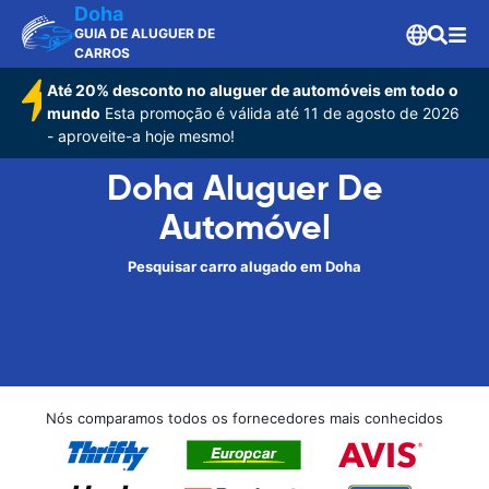
Doha
GUIA DE ALUGUER DE
CARROS
Até 20% desconto no aluguer de automóveis em todo o
mundo
Esta promoção é válida até 11 de agosto de 2026
- aproveite-a hoje mesmo!
Doha Aluguer De
Automóvel
Pesquisar carro alugado em Doha
Nós comparamos todos os fornecedores mais conhecidos