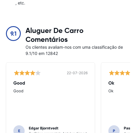
, etc.
Aluguer De Carro
9.1
Comentários
Os clientes avaliam-nos com uma classificação de
9.1/10 em 12842
22-07-2026
Good
Ok
Good
Ok
Edgar Bjorntvedt
Pasc
E
P