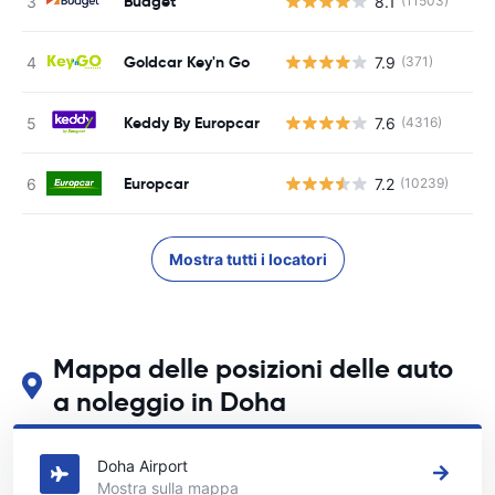
Budget
8.1
(11503)
Goldcar Key'n Go
7.9
(371)
Keddy By Europcar
7.6
(4316)
Europcar
7.2
(10239)
Mostra tutti i locatori
Mappa delle posizioni delle auto
a noleggio in Doha
Guarda le nostre principali sedi di autonoleggio in Doha
Doha Airport
Mostra sulla mappa