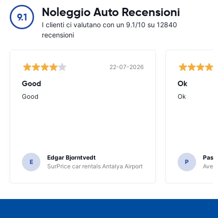
Noleggio Auto Recensioni
9.1
I clienti ci valutano con un 9.1/10 su 12840
recensioni
22-07-2026
Good
Ok
Good
Ok
Edgar Bjorntvedt
Pasc
E
P
SurPrice car rentals Antalya Airport
Avec 