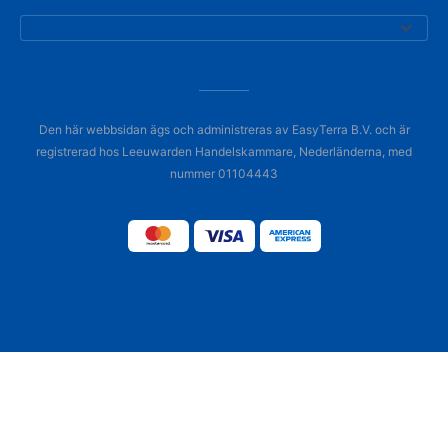
Den här webbsidan ägs och administreras av EasyTerra B.V. och är
registrerad hos Leeuwarden Handelskammare, Nederländerna, med
nummer 01104443