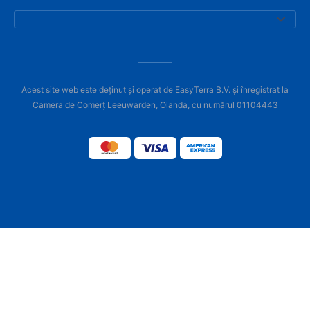
Acest site web este deținut și operat de EasyTerra B.V. și înregistrat la
Camera de Comerț Leeuwarden, Olanda, cu numărul 01104443